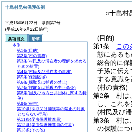
十島村昆虫保護条例
○十島村
平成16年6月22日 条例第7号
(平成16年6月22日施行)
(目的)
条項目次
沿革
第1条
この
本則
第1条
(目的)
態にあるも
第2条
(村の責務)
第3条
(村民及び滞在者の理解を求める
総合的に保
ための措置)
子孫に伝え
第4条
(村民及び滞在者の責務)
第5条
(保護区域)
する意識を
第6条
(採取又は捕獲の禁止)
(村の責務)
第7条
(採取又は捕獲の中止命令)
第8条
(国及び地方公共団体に関する特
第2条
村は
例)
し、これを
第9条
(報告)
第10条
(採取又は捕獲等の禁止の対象
(村民及び
とならない行為)
第3条
村は
第11条
(昆虫保護推進員)
第12条
(昆虫保護推進員の任期)
の保護につ
第13条
(その他)