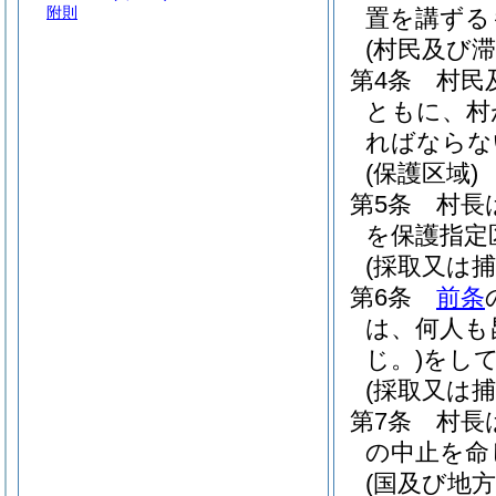
附則
置を講ずる
(村民及び滞
第4条
村民
ともに、村
ればならな
(保護区域)
第5条
村長
を保護指定
(採取又は捕
第6条
前条
は、何人も
じ。)
をし
(採取又は
第7条
村長
の中止を命
(国及び地