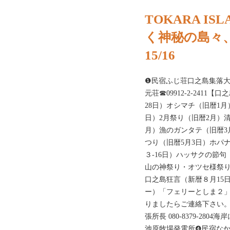
TOKARA I
く神秘の島々
15/16
❶民宿ふじ荘口之島集落大勝牧
元荘☎09912-2-241
28日）オシマチ（旧暦1月
日）2月祭り（旧暦2月）
月）漁のガンタテ（旧暦3
つり（旧暦5月3日）ホパ
３-16日）ハッサクの節句
山の神祭り・オツセ様祭り
口之島狂言（新暦８月15
ー）「フェリーとしま２
りましたらご連絡下さい。TEL
張所長 080-8379-28
池原牧場発電所❹民宿な