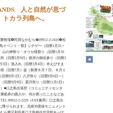
SLANDS 人と自然が息づ
、トカラ列島へ。
場❹民宿なかむら☎09912-2-2416❸松
1【口之島イベント・祭】シチゲー（旧暦1月25～
）山の神祭り・オツセ様祭り（旧暦1月16
清所（旧暦2月9日）彼岸の御岳参り（旧暦3
月3日）漁入れ（旧暦3月4日）本えびすま
ナ様（旧暦7月）盆（新暦８月７日、８月１
（旧暦8月1日）八月祭り（旧暦8月6日～）
（旧暦9月9日）霜月祭り（旧暦11月1日）
日）■口之島出張所（コミュニティセンタ
」乗船券の購入や、何か困ったことなどあ
 09912-2-2229（FAX兼用）口之島出
04海岸に降りられます。北緯30度線モニュメント
かむら慶元和尚墓口之島移住交流館あっぽ