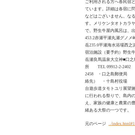
ご利用される方へ各民宿
ています。詳細は各宿に
などはございません。な
す。メリケンタオトカラ
で。野生牛屋内風呂は、
453.2赤瀬平瀬丸瀬グ
岳235.0平瀬海水浴場西
宿泊施設（要予約）野生牛
岳瀬良馬温泉大立神■口之
所 TEL 09912-2-240
2458 ・口之島郵便局 TE
絡先） ・十島村役場 TEL
台遊歩道タモトユリ展望
に行われる祭りで、島内
え、家族の健康と農業の
緒ある大祭の一つです。
元のページ
../index.html#