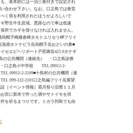
とも、基本的には一泊三食付きで設定され
問い合わせ下さい。なお、口之島では食堂
るべく宿を利用されたほうがよろしいで
ヤギ野生牛生息域。悪路なので車は低速
出張所でカギを借りなければ入れません。
ノメ崎烏帽子崎鎌倉崎タモトユリセリ岬フリイ
之浜漁港ホトケビラ岳烏帽子岳おどいの鼻■
イセエビヘリポート戸尻燃岳425.0タナギ
島の公共機関（連絡先） ・口之島診療
2 ・口之島小中学校 TEL 09912-2-
L 09912-2-2109■十島村の公共機関（連
 099-222-2101口之島編フリイ岳展望
施設［イベント情報］霜月祭り旧暦１１月
のお宮に新米で作った酒やサトイモを供
豊作を祈るまつりです。トカラ列島でも由
15