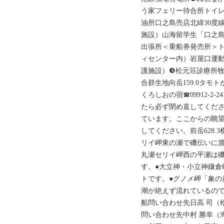
う家フェリー待合所トイレ（
油所口之島売店北緯30度
施設）山海留学生「口之
出張所＜乗船券発売所＞ト
ィセンター内）岩屋口運
護施設）❸松元荘診療所
合群生地向岳159.0タモトが浦
くろしおの宿☎09912-2
たら必ず閉め直してくだ
ています。ここからの眺
してください。前岳628.3
リイ岬東の瀬で磯伝いに渡
丸瀬セリイ岬西の平瀬は
す。●大立神・小立神鎌倉
トです。●グノメ岬「象の
潮が絶えず流れているので
船問い合わせ先日高 司（松風/1
問い合わせ先中村 勝幸（海春丸/