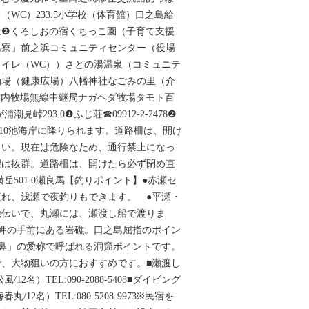
WC）233.5小学校（体育館）口之島給
線❷くろしおの宿くちっこ園（子育て支援
島寮」前之浜コミュニティセンター（役場
イレ（WC））さとの湯温泉（コミュニテ
動場（健康広場）八幡神社なごみの里（介
牧内牧場無線中継局ナガヘダ牧場タモト百
潮見峠293.0❶ふじ荘☎09912-2-2478❷
-2410池海岸に降りられます。道路柵は、開け
さい。現在は危険なため、通行禁止になっ
望は抜群。道路柵は、開けたら必ず閉め直
横岳501.0瀬良馬【釣りポイント】●赤瀬セ
れ、浅瀬で夜釣りもできます。 ●平瀬・
磯伝いで、丸瀬には、瀬渡し船で渡りま
岬の手前にある岩礁。口之島屈指のポイン
鼻」の愛称で呼ばれる洞窟ポイントです。
、大物狙いの方におすすめです。■瀬渡し
2名）TEL:090-2088-5408■ダイビング
12名）TEL:080-5208-9973※民宿を