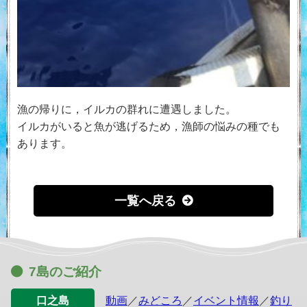
漁の帰りに，イルカの群れに遭遇しました。
イルカがいると魚が逃げるため，漁師の悩みの種でも
あります。
一覧へ戻る
7島のご紹介
口之島
動画
／
みどころ
／
イベント情報
／
釣り