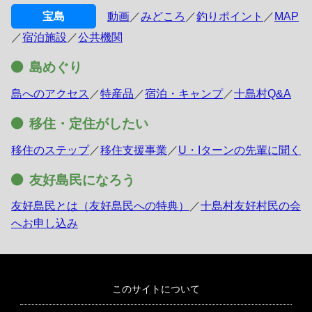
宝島
動画
／
みどころ
／
釣りポイント
／
MAP
／
宿泊施設
／
公共機関
島めぐり
島へのアクセス
／
特産品
／
宿泊・キャンプ
／
十島村Q&A
移住・定住がしたい
移住のステップ
／
移住支援事業
／
U・Iターンの先輩に聞く
友好島民になろう
友好島民とは（友好島民への特典）
／
十島村友好村民の会
へお申し込み
このサイトについて