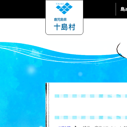
島
口之島の観光ば
アクセス・観光
移住のステップ
友好島民とは／
中之島の観光ば
口之島の観光情
移住支援事業
諏訪之瀬島の観
中之島の観光情
平島の観光ばな
諏訪之瀬島の観
平島の観光情報
悪石島の観光情
小宝島の観光情
宝島の観光情報