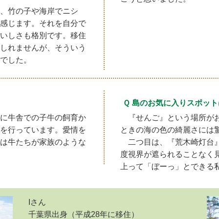
、竹の子や海岸でニシ
感じます。それを自分で
いしさも格別です。移住
しれませんが、そういう
でした。
Ｑ 島のお気に入りスポッ
に牛舎での子牛の飼育か
『せんご』という場所が
を行っています。愛情を
ときの海の色の綺麗さには
は牛たちが家族のような
二つ目は、『荒木崎灯台』
度視界が遮られることなく
上って「ぼーっ」とできる
Iさん
千葉県出身（平成28年に移住）