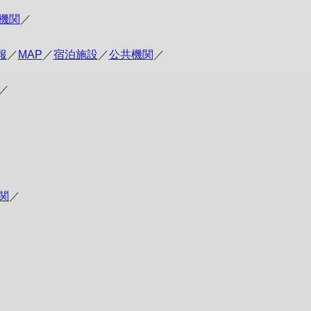
機関
／
報
／
MAP
／
宿泊施設
／
公共機関
／
／
関
／