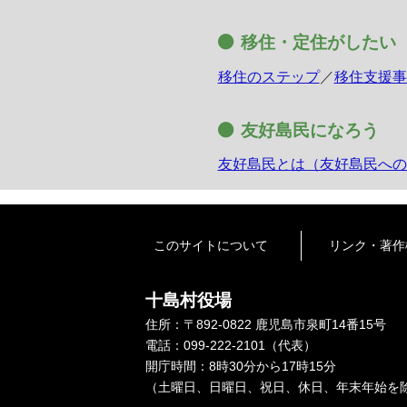
移住・定住がしたい
移住のステップ
／
移住支援事
友好島民になろう
友好島民とは（友好島民への
このサイトについて
リンク・著作
十島村役場
住所：〒892-0822 鹿児島市泉町14番15号
電話：099-222-2101（代表）
開庁時間：8時30分から17時15分
（土曜日、日曜日、祝日、休日、年末年始を