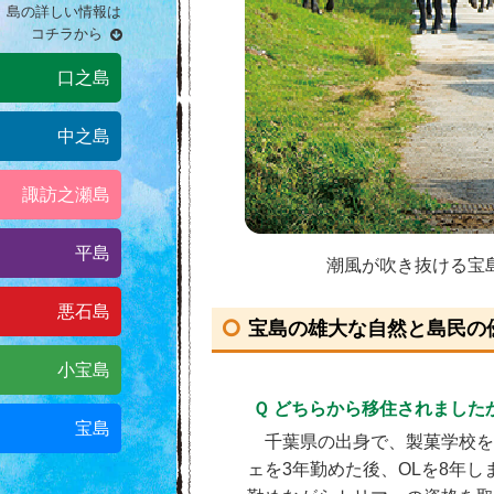
島の詳しい情報は
コチラから
口之島
中之島
諏訪之瀬島
平島
潮風が吹き抜ける宝
悪石島
宝島の雄大な自然と島民の
小宝島
Ｑ どちらから移住されました
宝島
千葉県の出身で、製菓学校を
ェを3年勤めた後、OLを8年