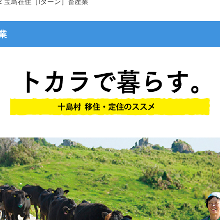
2 宝島在住［Iターン］畜産業
業