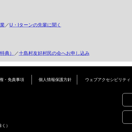
業
／
U・Iターンの先輩に聞く
特典）
／
十島村友好村民の会へお申し込み
権・免責事項
個人情報保護方針
ウェブアクセシビリティ
除く）