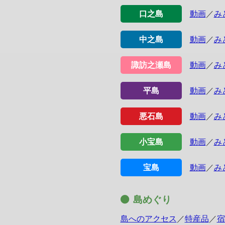
口之島
動画
／
み
中之島
動画
／
み
諏訪之瀬島
動画
／
み
平島
動画
／
み
悪石島
動画
／
み
小宝島
動画
／
み
宝島
動画
／
み
島めぐり
島へのアクセス
／
特産品
／
宿