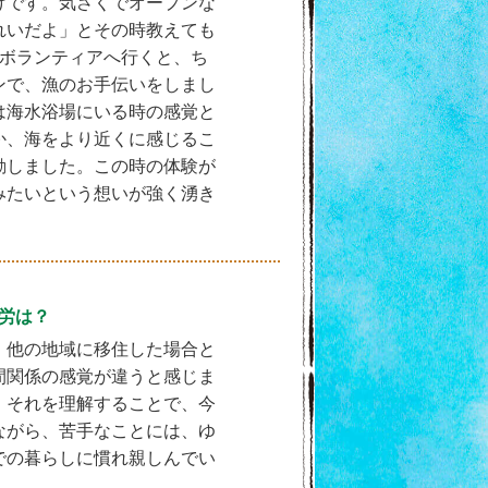
けです。気さくでオープンな
れいだよ」とその時教えても
度ボランティアへ行くと、ち
ンで、漁のお手伝いをしまし
は海水浴場にいる時の感覚と
か、海をより近くに感じるこ
動しました。この時の体験が
みたいという想いが強く湧き
苦労は？
、他の地域に移住した場合と
間関係の感覚が違うと感じま
、それを理解することで、今
ながら、苦手なことには、ゆ
での暮らしに慣れ親しんでい