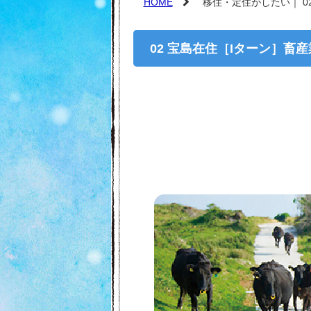
HOME
移住・定住がしたい｜ 0
02 宝島在住［Iターン］畜産