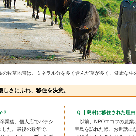
島の牧草地帯は、ミネラル分を多く含んだ草が多く、健康な牛
優しさにふれ、移住を決意。
か？
Ｑ 十島村に移住された理
卒業後、個人店でパテシ
以前、NPOエコフの農
しました。最後の数年で、
宝島を訪れた際、お世話に