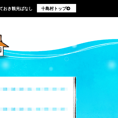
ておき観光ばなし
十島村トップ
し込み
製造
業／民宿
／漁業