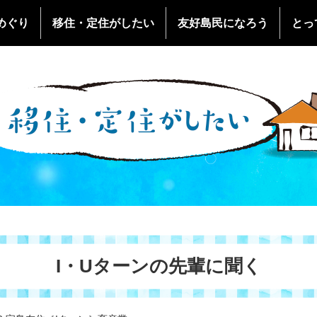
めぐり
移住・定住がしたい
友好島民になろう
とっ
なし
悪石島の観光ばなし
地案内
特産品
友好島民への特典
十島村友好島民の会へお申
なし
小宝島の観光ばなし
宝島在住［Iターン］加工品
報
宿泊・キャンプ
光ばなし
宝島の観光ばなし
宝島在住［Iターン］畜産業
報
し
口之島在住［Ｕターン］漁
観光ガイドのご紹介
十島村Q&A
光情報
悪石島在住［Iターン］農業
報
報
I・Uターンの先輩に聞く