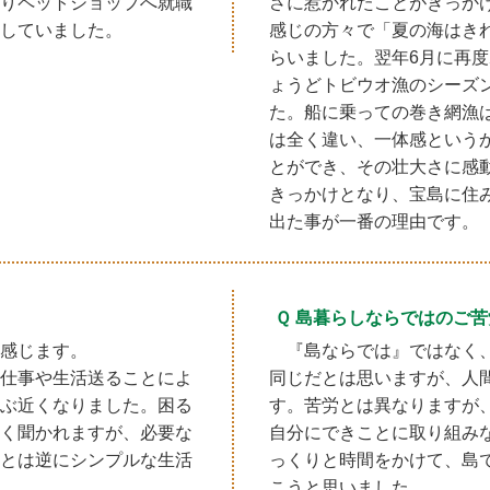
りペットショップへ就職
さに惹かれたことがきっか
していました。
感じの方々で「夏の海はき
らいました。翌年6月に再
ょうどトビウオ漁のシーズ
た。船に乗っての巻き網漁
は全く違い、一体感という
とができ、その壮大さに感
きっかけとなり、宝島に住
出た事が一番の理由です。
Ｑ 島暮らしならではのご
感じます。
『島ならでは』ではなく
仕事や生活送ることによ
同じだとは思いますが、人
ぶ近くなりました。困る
す。苦労とは異なりますが
く聞かれますが、必要な
自分にできことに取り組み
とは逆にシンプルな生活
っくりと時間をかけて、島
こうと思いました。