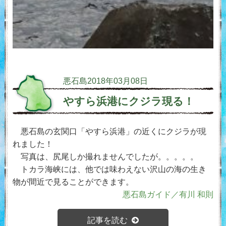
悪石島
2018年03月08日
やすら浜港にクジラ現る！
悪石島の玄関口「やすら浜港」の近くにクジラが現
れました！
写真は、尻尾しか撮れませんでしたが。。。。。
トカラ海峡には、他では味わえない沢山の海の生き
物が間近で見ることができます。
悪石島ガイド／有川 和則
記事を読む