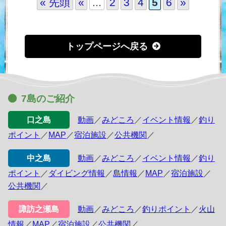
« 先頭
«
...
2
3
4
5
6
»
トップページへ戻る
7島のご紹介
口之島
動画
／
みどころ
／
イベント情報
／
釣り
ポイント
／
MAP
／
宿泊施設
／
公共機関
／
中之島
動画
／
みどころ
／
イベント情報
／
釣り
ポイント
／
ダイビング情報
／
島情報
／
MAP
／
宿泊施設
／
公共機関
／
諏訪之瀬島
動画
／
みどころ
／
釣りポイント
／
火山
情報
／
MAP
／
宿泊施設
／
公共機関
／