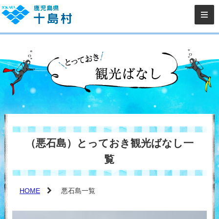
（悪石島）とっておき観光ばなし一
覧
HOME
悪石島一覧