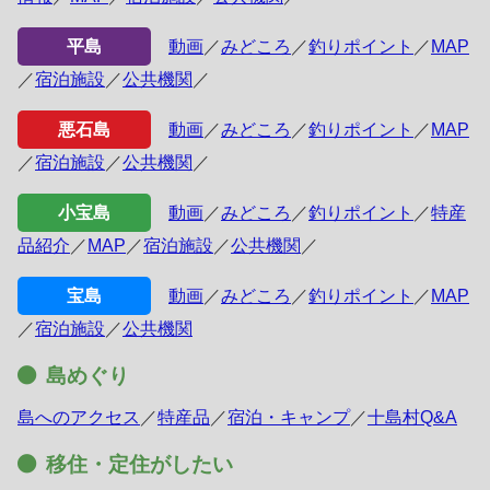
平島
動画
／
みどころ
／
釣りポイント
／
MAP
／
宿泊施設
／
公共機関
／
悪石島
動画
／
みどころ
／
釣りポイント
／
MAP
／
宿泊施設
／
公共機関
／
小宝島
動画
／
みどころ
／
釣りポイント
／
特産
品紹介
／
MAP
／
宿泊施設
／
公共機関
／
宝島
動画
／
みどころ
／
釣りポイント
／
MAP
／
宿泊施設
／
公共機関
島めぐり
島へのアクセス
／
特産品
／
宿泊・キャンプ
／
十島村Q&A
移住・定住がしたい