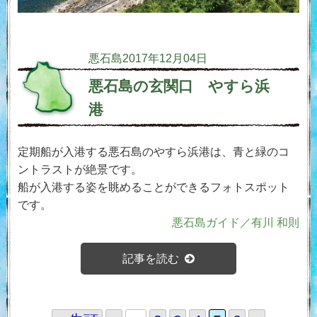
悪石島
2017年12月04日
悪石島の玄関口 やすら浜
港
定期船が入港する悪石島のやすら浜港は、青と緑のコ
ントラストが絶景です。
船が入港する姿を眺めることができるフォトスポット
です。
悪石島ガイド／有川 和則
記事を読む