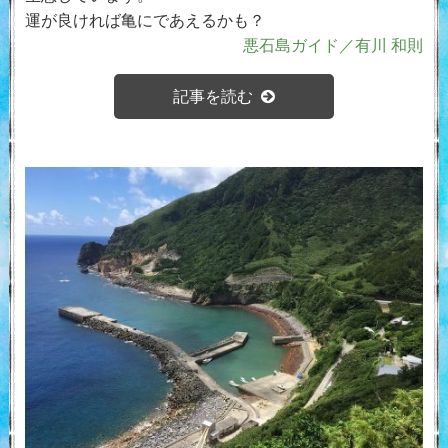
運が良ければ亀にであえるかも？
悪石島ガイド／有川 和則
記事を読む