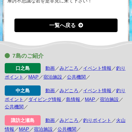
摩訶不思議な岩を是非見に来て下さい！
一覧へ戻る
7島のご紹介
口之島
動画
／
みどころ
／
イベント情報
／
釣り
ポイント
／
MAP
／
宿泊施設
／
公共機関
／
中之島
動画
／
みどころ
／
イベント情報
／
釣り
ポイント
／
ダイビング情報
／
島情報
／
MAP
／
宿泊施設
／
公共機関
／
諏訪之瀬島
動画
／
みどころ
／
釣りポイント
／
火山
情報
／
MAP
／
宿泊施設
／
公共機関
／