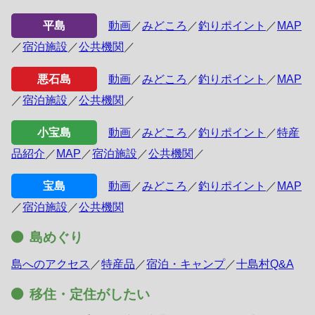
平島
動画
／
みどころ
／
釣りポイント
／
MAP
／
宿泊施設
／
公共機関
／
悪石島
動画
／
みどころ
／
釣りポイント
／
MAP
／
宿泊施設
／
公共機関
／
小宝島
動画
／
みどころ
／
釣りポイント
／
特産
品紹介
／
MAP
／
宿泊施設
／
公共機関
／
宝島
動画
／
みどころ
／
釣りポイント
／
MAP
／
宿泊施設
／
公共機関
島めぐり
島へのアクセス
／
特産品
／
宿泊・キャンプ
／
十島村Q&A
移住・定住がしたい