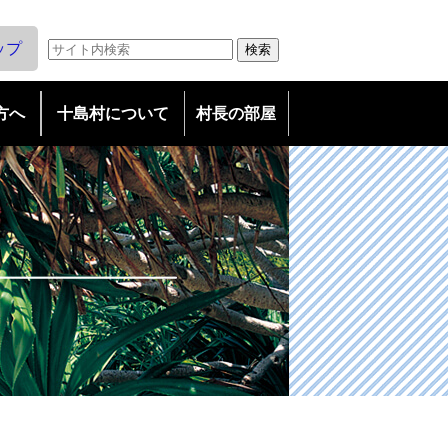
ップ
方へ
十島村について
村長の部屋
友好島民になろう
議会だより
友好村民とは/特典
広報としま
・友好島民の会申込み
・広告募集
教育委員会だより
子育て支援拠点事業につい
て
魅惑の島々トカラ列島
TOKARA ISLANDS