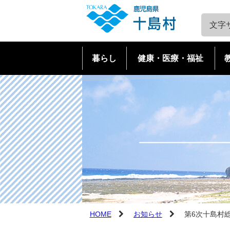
文字
暮らし
健康・医療・福祉
戸籍・住民票・証明書
健康・医療
教育
とっておき観光ばなし
十島村の概要
マイナンバー制度・住基カ
障害者福祉
・十島村山海留学制度
全島アーカイブ
口之島
ード
高齢者福祉
文化・スポーツ
口之島
中之島
税金
介護保険
中之島
諏訪之瀬島
国民健康保険
児童福祉
諏訪之瀬島
平島
後期高齢者医療
子育て支援
平島
悪石島
転入・転出・転居
妊娠・出産
悪石島
小宝島
HOME
お知らせ
第6次十島村
小宝島
宝島