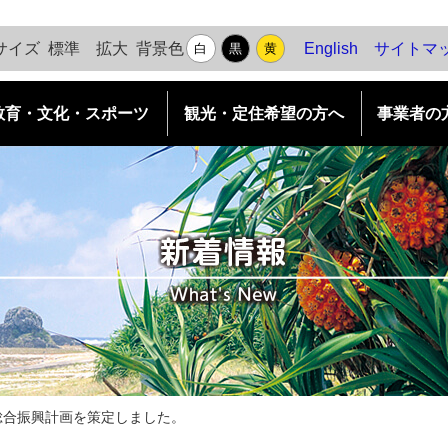
背景色
サイズ
標準
拡大
English
サイトマ
白
黒
黄
教育・文化・スポーツ
観光・定住希望の方へ
事業者の
各種申請ダウンロード
島めぐり
村長の部屋
移住・定住がしたい
村の施策
水道
島めぐり（観光地案内）
移住のステップ
ふるさと納税（個人版）
農林水産業
口之島
移住支援事業
庁舎案内
企業版ふるさと納税
求人情報
中之島
UIターンの先輩に聞く
十島村 例規集（リンク）
防災情報
諏訪之瀬島
部署別紹介
相談窓口
平島
財政状況
悪石島
給与情報
総合振興計画を策定しました。
小宝島
議会概要・議員名簿