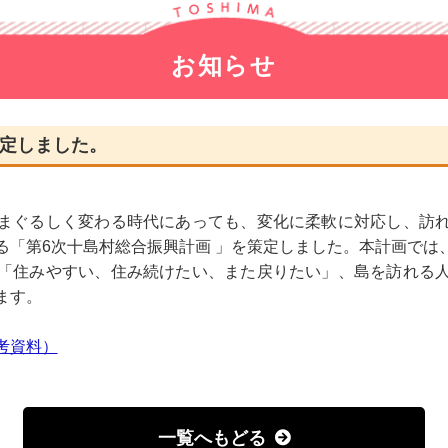
宝島
会議録
特産品
お知らせ
宿泊・キャンプ
十島村Q & A
策定しました。
まぐるしく変わる時代にあっても、変化に柔軟に対応し、訪れ
る「第6次十島村総合振興計画 」を策定しました。本計画では
「住みやすい、住み続けたい、また戻りたい」、島を訪れる
ます。
考資料）
一覧へもどる