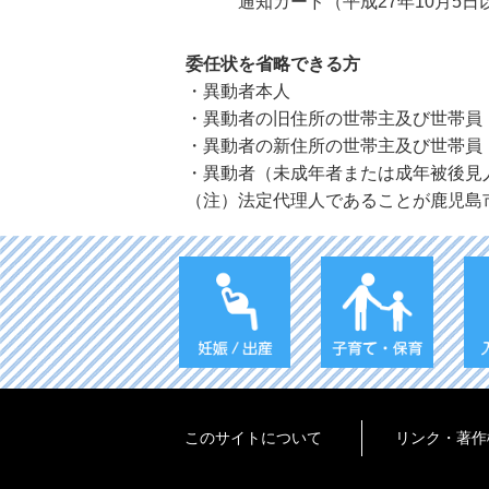
通知カード（平成27年10月5
委任状を省略できる方
・異動者本人
・異動者の旧住所の世帯主及び世帯員
・異動者の新住所の世帯主及び世帯員
・異動者（未成年者または成年被後見
（注）法定代理人であることが鹿児島
このサイトについて
リンク・著作