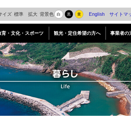
背景色
サイズ
標準
拡大
English
サイトマ
白
黒
黄
教育・文化・スポーツ
観光・定住希望の方へ
事業者の
各種申請ダウンロード
島めぐり
村長の部屋
移住・定住がしたい
村の施策
水道
島めぐり（観光地案内）
移住のステップ
ふるさと納税（個人版）
農林水産業
口之島
移住支援事業
庁舎案内
企業版ふるさと納税
求人情報
中之島
UIターンの先輩に聞く
十島村 例規集（リンク）
防災情報
諏訪之瀬島
部署別紹介
相談窓口
平島
財政状況
悪石島
給与情報
小宝島
議会概要・議員名簿