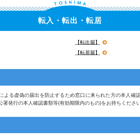
宝島
会議録
特産品
転入・転出・転居
宿泊・キャンプ
十島村Q & A
【転出届】
【転居届】
による虚偽の届出を防止するため窓口に来られた方の本人確
公署発行の本人確認書類等(有効期限内のもの)をお持ちくださ