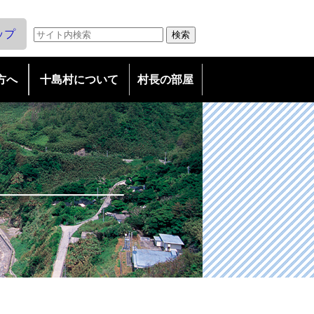
ップ
方へ
十島村について
村長の部屋
友好島民になろう
議会だより
友好村民とは/特典
広報としま
・友好島民の会申込み
・広告募集
教育委員会だより
子育て支援拠点事業につい
て
魅惑の島々トカラ列島
TOKARA ISLANDS