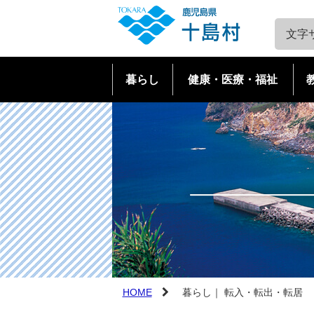
文字
暮らし
健康・医療・福祉
戸籍・住民票・証明書
健康・医療
教育
とっておき観光ばなし
十島村の概要
マイナンバー制度・住基カ
障害者福祉
・十島村山海留学制度
全島アーカイブ
口之島
ード
高齢者福祉
文化・スポーツ
口之島
中之島
税金
介護保険
中之島
諏訪之瀬島
国民健康保険
児童福祉
諏訪之瀬島
平島
後期高齢者医療
子育て支援
平島
悪石島
転入・転出・転居
妊娠・出産
悪石島
小宝島
HOME
暮らし｜ 転入・転出・転居
小宝島
宝島