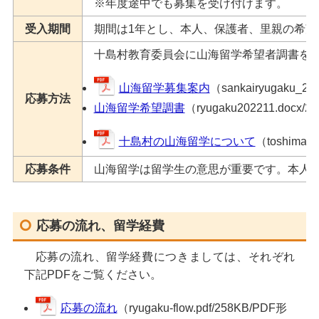
※年度途中でも募集を受け付けます。
受入期間
期間は1年とし、本人、保護者、里親の希望
十島村教育委員会に山海留学希望者調書を
山海留学募集案内
（sankairyugaku_2
応募方法
山海留学希望調書
（ryugaku202211.docx/
十島村の山海留学について
（toshima-s
応募条件
山海留学は留学生の意思が重要です。本人
応募の流れ、留学経費
応募の流れ、留学経費につきましては、それぞれ
下記PDFをご覧ください。
応募の流れ
（ryugaku-flow.pdf/258KB/PDF形