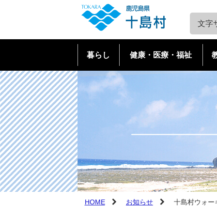
文字
暮らし
健康・医療・福祉
戸籍・住民票・証明書
健康・医療
教育
とっておき観光ばなし
十島村の概要
マイナンバー制度・住基カ
障害者福祉
・十島村山海留学制度
全島アーカイブ
口之島
ード
高齢者福祉
文化・スポーツ
口之島
中之島
税金
介護保険
中之島
諏訪之瀬島
国民健康保険
児童福祉
諏訪之瀬島
平島
後期高齢者医療
子育て支援
平島
悪石島
転入・転出・転居
妊娠・出産
悪石島
小宝島
HOME
お知らせ
十島村ウォー
小宝島
宝島