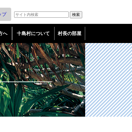
ップ
方へ
十島村について
村長の部屋
友好島民になろう
議会だより
友好村民とは/特典
広報としま
・友好島民の会申込み
・広告募集
教育委員会だより
子育て支援拠点事業につい
て
魅惑の島々トカラ列島
TOKARA ISLANDS