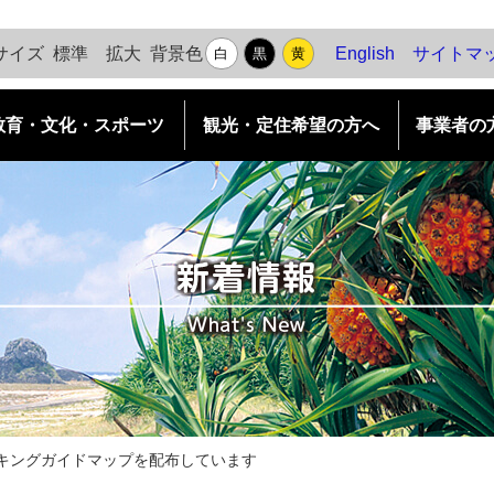
背景色
サイズ
標準
拡大
English
サイトマ
白
黒
黄
教育・文化・スポーツ
観光・定住希望の方へ
事業者の
各種申請ダウンロード
島めぐり
村長の部屋
移住・定住がしたい
村の施策
水道
島めぐり（観光地案内）
移住のステップ
ふるさと納税（個人版）
農林水産業
口之島
移住支援事業
庁舎案内
企業版ふるさと納税
求人情報
中之島
UIターンの先輩に聞く
十島村 例規集（リンク）
防災情報
諏訪之瀬島
部署別紹介
相談窓口
平島
財政状況
悪石島
給与情報
キングガイドマップを配布しています
小宝島
議会概要・議員名簿