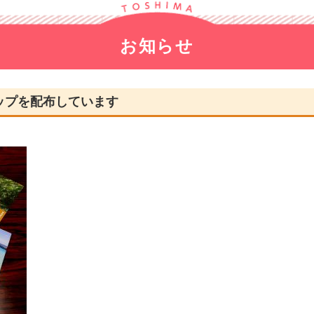
宝島
会議録
特産品
お知らせ
宿泊・キャンプ
十島村Q & A
ップを配布しています